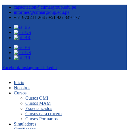
capacitacion@cifmargroup.edu.pe
informes@cifmargroup.edu.pe
+51 970 411 264 / +51 927 349 177
Facebook
Instagram
Linkedin
Inicio
Nosotros
Cursos
Cursos OMI
Cursos MAM
Especializados
Cursos para crucero
Cursos Portuarios
Simuladores