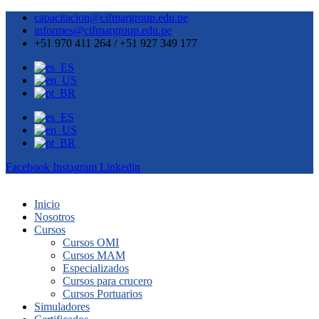
capacitacion@cifmargroup.edu.pe
informes@cifmargroup.edu.pe
+51 970 411 264 / +51 927 349 177
Facebook
Instagram
Linkedin
Inicio
Nosotros
Cursos
Cursos OMI
Cursos MAM
Especializados
Cursos para crucero
Cursos Portuarios
Simuladores