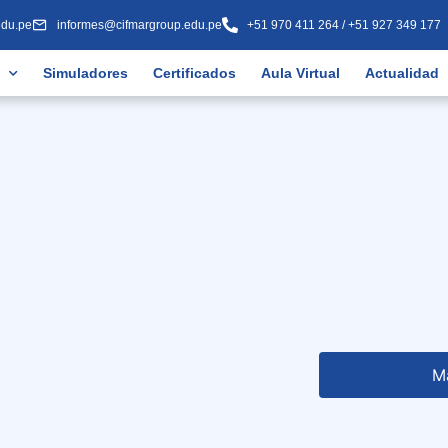
edu.pe
informes@cifmargroup.edu.pe
+51 970 411 264 / +51 927 349 177
Simuladores
Certificados
Aula Virtual
Actualidad
M