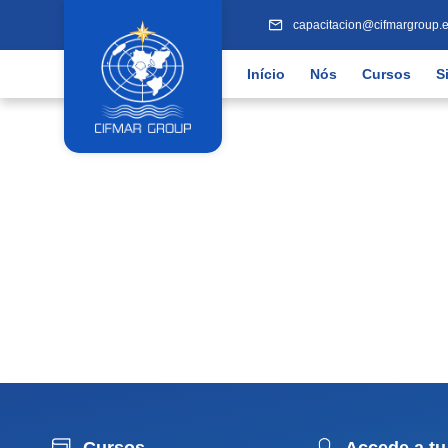
capacitacion@cifmargroup.
Início
Nós
Cursos
S
Cursos
Accede a tu