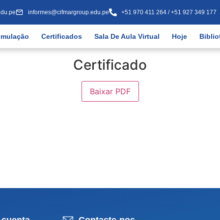
edu.pe
informes@cifmargroup.edu.pe
+51 970 411 264 / +51 927 349 177
imulação
Certificados
Sala De Aula Virtual
Hoje
Biblio
Certificado
Baixar PDF
 cuenta
Contacte-nos