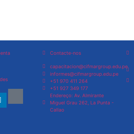
uenta
Contacte-nos
capacitacion@cifmargroup.edu.pe
informes@cifmargroup.edu.pe
edes
+51 970 411 264
+51 927 349 177
Endereço: Av. Almirante
Miguel Grau 262, La Punta -
Callao