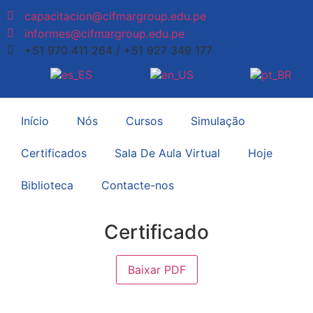
capacitacion@cifmargroup.edu.pe
informes@cifmargroup.edu.pe
+51 970 411 264 / +51 927 349 177
Início
Nós
Cursos
Simulação
Certificados
Sala De Aula Virtual
Hoje
Biblioteca
Contacte-nos
Certificado
Baixar PDF