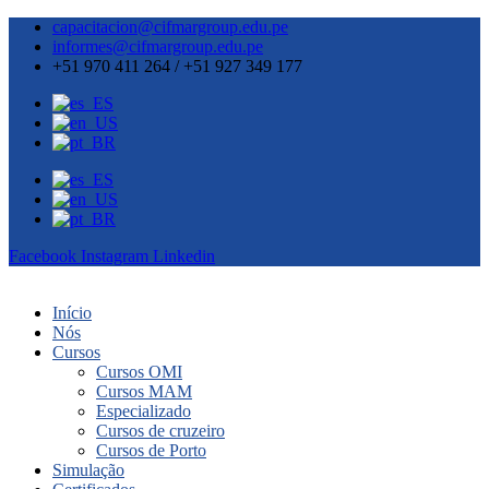
capacitacion@cifmargroup.edu.pe
informes@cifmargroup.edu.pe
+51 970 411 264 / +51 927 349 177
Facebook
Instagram
Linkedin
Início
Nós
Cursos
Cursos OMI
Cursos MAM
Especializado
Cursos de cruzeiro
Cursos de Porto
Simulação