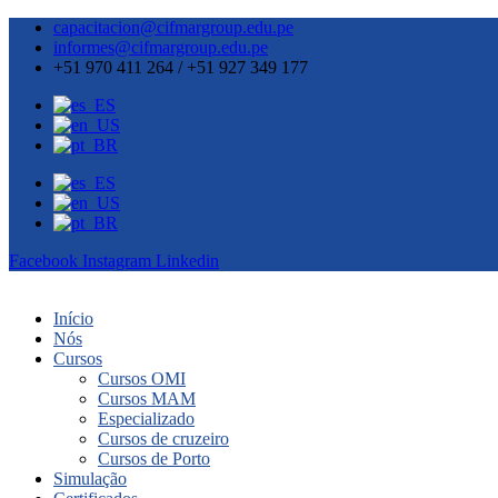
capacitacion@cifmargroup.edu.pe
informes@cifmargroup.edu.pe
+51 970 411 264 / +51 927 349 177
Facebook
Instagram
Linkedin
Início
Nós
Cursos
Cursos OMI
Cursos MAM
Especializado
Cursos de cruzeiro
Cursos de Porto
Simulação