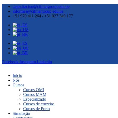
capacitacion@cifmargroup.edu.pe
informes@cifmargroup.edu.pe
+51 970 411 264 / +51 927 349 177
Facebook
Instagram
Linkedin
Início
Nós
Cursos
Cursos OMI
Cursos MAM
Especializado
Cursos de cruzeiro
Cursos de Porto
Simulação