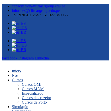
capacitacion@cifmargroup.edu.pe
informes@cifmargroup.edu.pe
+51 970 411 264 / +51 927 349 177
Facebook
Instagram
Linkedin
Início
Nós
Cursos
Cursos OMI
Cursos MAM
Especializado
Cursos de cruzeiro
Cursos de Porto
Simulação